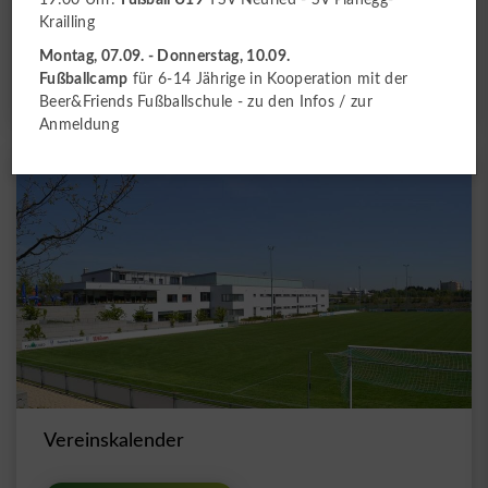
Neues vom TSV Neuried
Krailling
Montag, 07.09. - Donnerstag, 10.09.
Zu den News
Fußballcamp
für 6-14 Jährige in Kooperation mit der
Beer&Friends Fußballschule -
zu den Infos
/
zur
Anmeldung
Vereinskalender