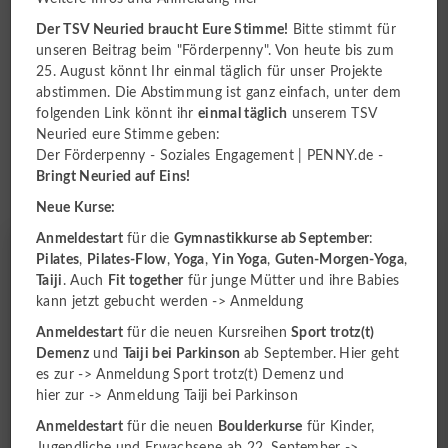
Der TSV Neuried braucht Eure Stimme!
Bitte stimmt für
unseren Beitrag beim "Förderpenny". Von heute bis zum
Bleib auf dem Laufenden
25. August könnt Ihr einmal täglich für unser Projekte
abstimmen. Die Abstimmung ist ganz einfach, unter dem
Hier findest du unsere aktuellen Termine, News und
folgenden Link könnt ihr
einmal täglich
unserem TSV
Infos aus den Social-Media-Kanälen sowie die News
Neuried eure Stimme geben:
aus Sportdeutschland.
Der Förderpenny - Soziales Engagement | PENNY.de
-
Bringt Neuried auf Eins!
Neue Kurse:
Anmeldestart
für die
Gymnastikkurse ab September
:
Pilates
,
Pilates-Flow
,
Yoga
,
Yin Yoga
,
Guten-Morgen-Yoga
,
Taiji
. Auch
Fit together
für junge Mütter und ihre Babies
kann jetzt gebucht werden ->
Anmeldung
Anmeldestart
für die neuen Kursreihen
Sport trotz(t)
Demenz
und
Taiji bei Parkinson
ab September.
Hier geht
es zur ->
Anmeldung Sport trotz(t) Demenz
und
hier zur ->
Anmeldung Taiji bei Parkinson
Anmeldestart
für die neuen
Boulderkurse
für Kinder,
Jugendliche und Erwachsene ab 22. September ->