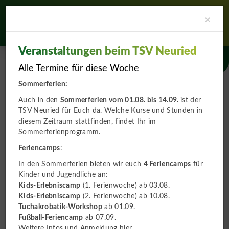
Clo
×
Veranstaltungen beim TSV Neuried
A-
A
A+
Alle Termine für diese Woche
Sommerferien:
Auch in den
Sommerferien vom 01.08. bis 14.09.
ist der
TSV Neuried für Euch da. Welche Kurse und Stunden in
diesem Zeitraum stattfinden, findet Ihr im
Sommerferienprogramm
.
News und Termine
Feriencamps
:
In den Sommerferien bieten wir euch
4 Feriencamps
für
Kinder und Jugendliche an:
Kids-Erlebniscamp
(1. Ferienwoche) ab 03.08.
Kids-Erlebniscamp
(2. Ferienwoche) ab 10.08.
Tuchakrobatik-Workshop
ab 01.09.
Fußball-Feriencamp
ab 07.09.
News und Termine
Weitere
Infos und Anmeldung hier