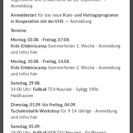
Anmeldung
Termine diese Woche
Anmeldestart
für das neue
Kurs- und Vortragsprogramm
in Kooperation mit der VHS
->
Anmeldung
Termine
:
Zu den aktuellen Terminen
Montag, 03.08. - Freitag, 07.08.
Kids-Erlebniscamp
Sommerferien 1. Woche -
Anmeldung
und Infos hier
Montag, 10.08. - Freitag, 14.08.
Kids-Erlebniscamp
Sommerferien 2. Woche -
Anmeldung
und Infos hier
Samstag, 29.08.
14:00 Uhr:
Fußball
TSV Neuried - SpVgg 1906
Haidhausen
Dienstag, 01.09. bis Freitag, 04.09.
Tuchakrobatik-Workshop
für 9-14 Jährige -
Anmeldung
und Infos hier
Samstag, 05.09.
19:00 Uhr:
Fußball U19
TSV Neuried - SV Planegg-