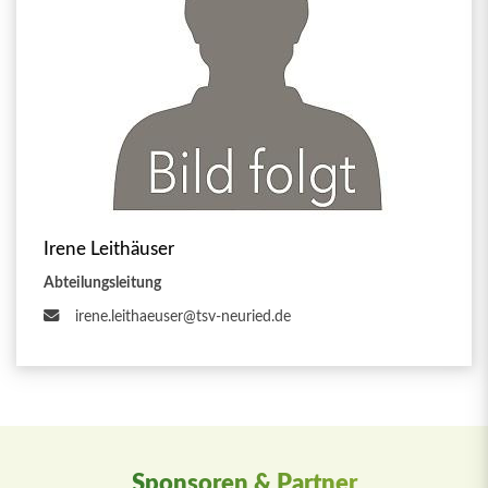
Irene Leithäuser
Abteilungsleitung
irene.leithaeuser@tsv-neuried.de
Sponsoren & Partner