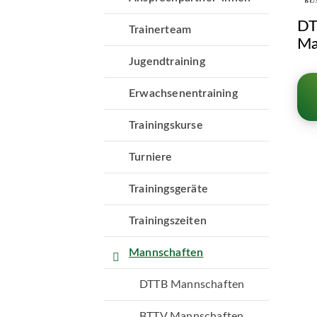
DT
Trainerteam
Ma
Jugendtraining
Erwachsenentraining
Trainingskurse
Turniere
Trainingsgeräte
Geschäftsstelle
TSV Neuried e.V.
Trainingszeiten
Am Sportpark 8
Mannschaften
82061 Neuried
089 55057690
DTTB Mannschaften
info@tsv-neuried.de
BTTV Mannschaften