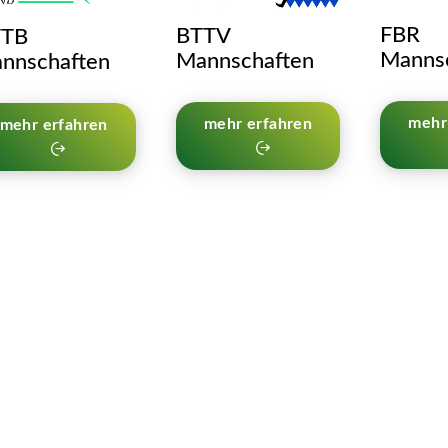
FBR
BTTV
TB
Manns
Mannschaften
nnschaften
mehr
mehr erfahren
mehr erfahren
Wichtiges Infos
Se
Prävention sexueller Gewalt
Unser Ethikkodex
Ansprechpartner*innen