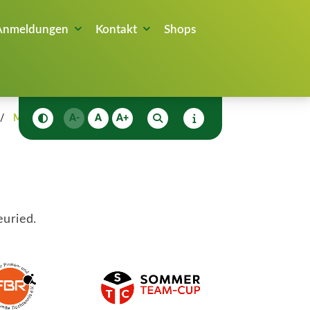
Anmeldungen
Kontakt
Shops
Mannschaften
A-
A
A+
euried.