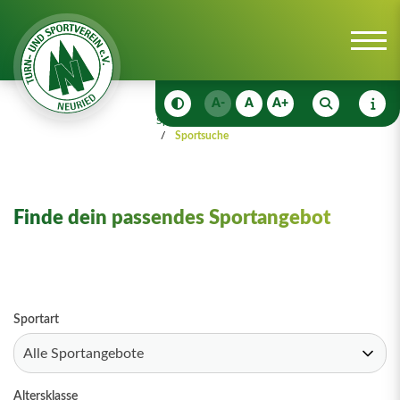
A-
A
A+
Sportangebot
Deinen Sport finden
Sportsuche
Finde dein passendes Sportangebot
Sportart
Altersklasse