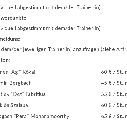
Prävention sexueller Gewalt
ividuell abgestimmt mit dem/der Trainer(in)
Unser Ethikkodex
hwerpunkte:
Ansprechpartner*innen
ividuell abgestimmt mit dem/der Trainer(in)
meldung:
 dem/der jeweiligen Trainer(in) anzufragen (siehe Anf
ten:
nes "Agi" Kókai
60 € / Stu
min Bergbach
45 € / Stu
tlev "Det" Fabritius
55 € / Stu
klós Szalaba
60 € / Stu
agash "Pera" Mohanamoorthy
65 € / Stu