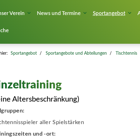
ser Verein
News und Termine
Sportangebot
che
hier:
Sportangebot
Sportangebote und Abteilungen
Tischtennis
inzeltraining
eine Altersbeschränkung)
lgruppen:
chtennisspieler aller Spielstärken
iningszeiten und -ort: