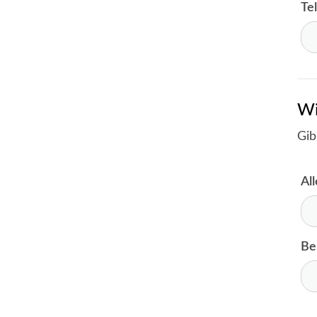
Te
Wi
Gib
Al
Be