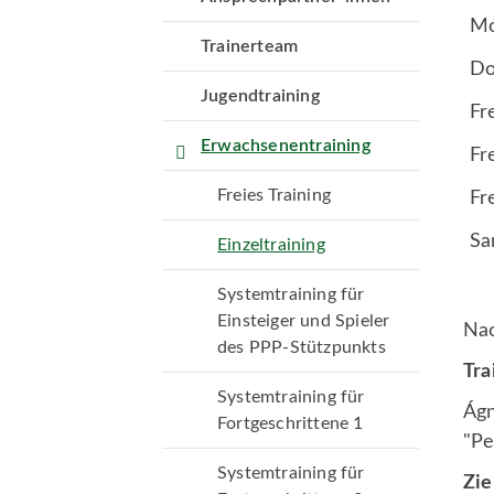
Mo
Trainerteam
Do
Jugendtraining
Fr
Erwachsenentraining
Fr
Freies Training
Fr
Sa
Einzeltraining
Systemtraining für
Einsteiger und Spieler
Nac
des PPP-Stützpunkts
Tra
Systemtraining für
Ágn
Fortgeschrittene 1
"P
Systemtraining für
Geschäftsstelle
Zie