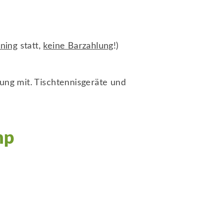
ining
statt,
keine Barzahlung
!)
ung mit. Tischtennisgeräte und
mp