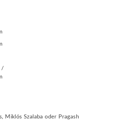
m
m
 /
m
s
,
Miklós Szalaba
oder
Pragash
rvice