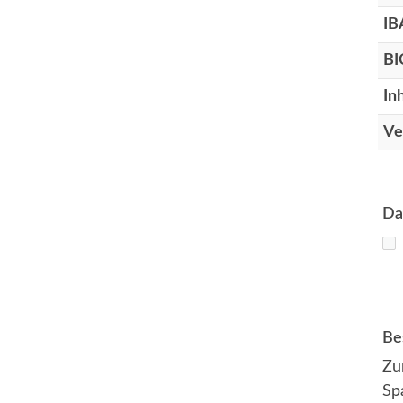
IB
BI
In
Ve
Da
Be
Zu
Sp