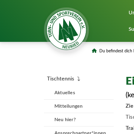
Un
Su
Du befindest dich 
E
Tischtennis
Aktuelles
(k
Zie
Mitteilungen
Tis
Neu hier?
Tra
Ansprechpartner*innen