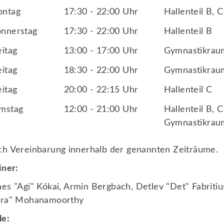
ntag
17:30 - 22:00 Uhr
Hallenteil B, C
nnerstag
17:30 - 22:00 Uhr
Hallenteil B
eitag
13:00 - 17:00 Uhr
Gymnastikrau
eitag
18:30 - 22:00 Uhr
Gymnastikrau
eitag
20:00 - 22:15 Uhr
Hallenteil C
mstag
12:00 - 21:00 Uhr
Hallenteil B, C
Gymnastikrau
h Vereinbarung innerhalb der genannten Zeiträume.
iner:
es "Agi" Kókai
,
Armin Bergbach
,
Detlev "Det" Fabritiu
era" Mohanamoorthy
Wichtiges Infos
Se
le: