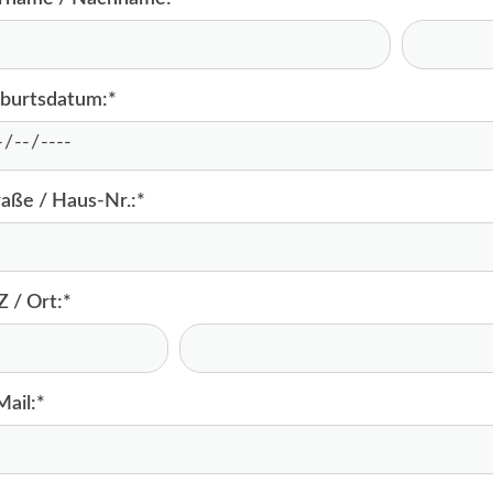
burtsdatum:
*
raße / Haus-Nr.:
*
Z / Ort:
*
Mail:
*