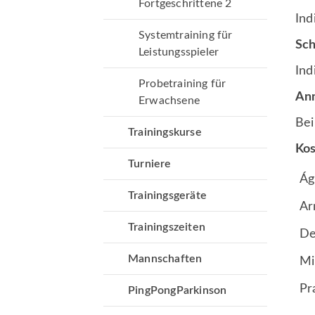
Fortgeschrittene 2
TSV Neuried e.V.
Ind
Am Sportpark 8
Systemtraining für
Sc
82061 Neuried
Leistungsspieler
Ind
089 55057690
Probetraining für
An
info@tsv-neuried.de
Erwachsene
Bei
Trainingskurse
Kos
Turniere
Ág
Trainingsgeräte
Ar
Trainingszeiten
De
Mannschaften
Mi
Pr
PingPongParkinson