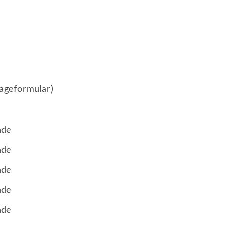
Alles zur Mitgliedschaft
Anmeldungen
Downloads
Shops
rageformular)
nde
nde
nde
nde
nde