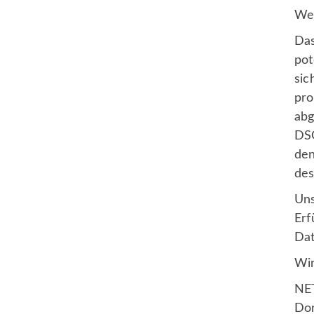
Web
Das
pot
sic
pro
abg
DSG
den
des
Uns
Erf
Dat
Wir
NE
Do