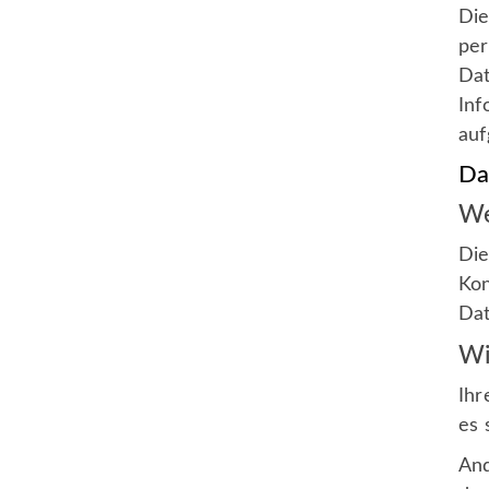
Die
per
Dat
Inf
auf
Da
We
Die
Kon
Dat
Wi
Ihr
es 
And
Geschäftsstelle