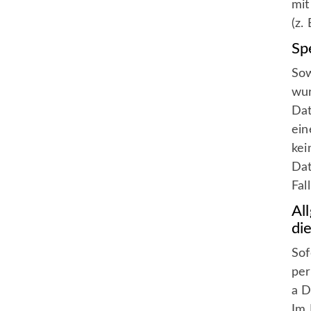
mit
(z.
Sp
Sow
wur
Dat
ein
kei
Dat
Fal
Al
di
Sof
per
a D
Im 