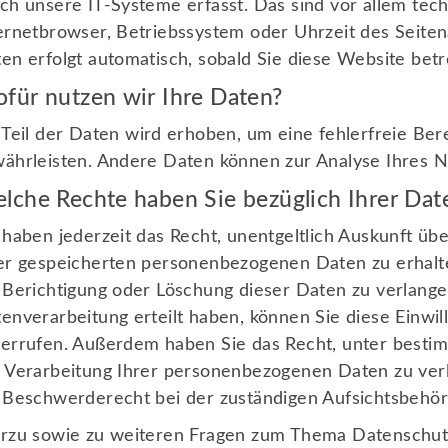
ch unsere IT-Systeme erfasst. Das sind vor allem tech
Prävention sexueller Gewalt
ernetbrowser, Betriebssystem oder Uhrzeit des Seitena
Unser Ethikkodex
en erfolgt automatisch, sobald Sie diese Website betr
Ansprechpartner*innen
für nutzen wir Ihre Daten?
 Teil der Daten wird erhoben, um eine fehlerfreie Ber
ährleisten. Andere Daten können zur Analyse Ihres 
lche Rechte haben Sie bezüglich Ihrer Dat
 haben jederzeit das Recht, unentgeltlich Auskunft ü
er gespeicherten personenbezogenen Daten zu erhalt
 Berichtigung oder Löschung dieser Daten zu verlange
enverarbeitung erteilt haben, können Sie diese Einwill
errufen. Außerdem haben Sie das Recht, unter best
 Verarbeitung Ihrer personenbezogenen Daten zu ver
 Beschwerderecht bei der zuständigen Aufsichtsbehör
rzu sowie zu weiteren Fragen zum Thema Datenschutz 