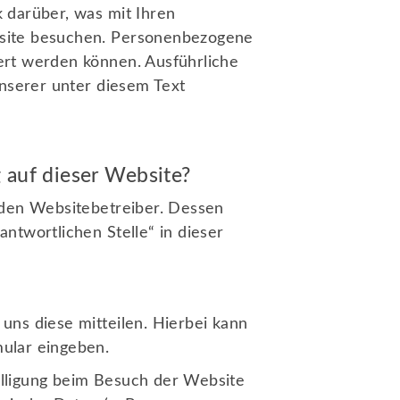
 darüber, was mit Ihren
site besuchen. Personenbezogene
iert werden können. Ausführliche
serer unter diesem Text
g auf dieser Website?
 den Websitebetreiber. Dessen
ntwortlichen Stelle“ in dieser
uns diese mitteilen. Hierbei kann
mular eingeben.
lligung beim Besuch der Website
rvice