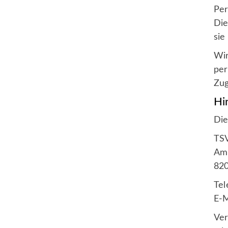
Per
Die
sie
Wir
per
Zug
Hi
Die
TSV
Am 
82
Tel
E-M
Ver