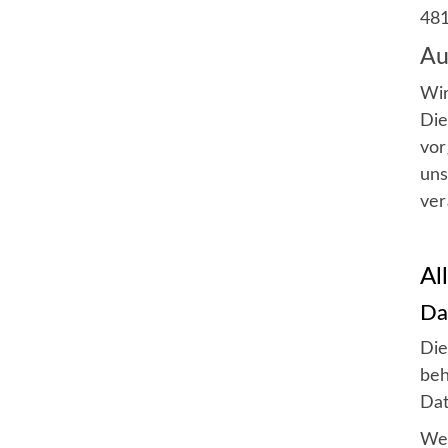
48
Au
Wir
Die
vor
uns
ver
Al
Da
Die
beh
Dat
Wen