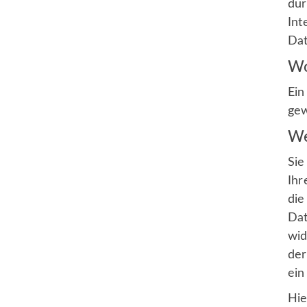
dur
TSV Neuried e.V.
Int
Am Sportpark 8
Dat
82061 Neuried
Wo
089 55057690
Ein
info@tsv-neuried.de
gew
We
Sie
Ihr
die
Dat
wid
der
ein
Hie