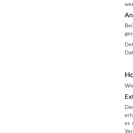
we
An
Bei
ges
Det
Dat
Ho
Wir
Ex
Die
erf
es 
Ver