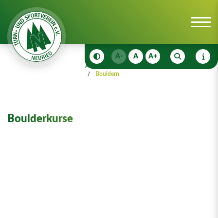
A-
A
A+
Anmeldungen
Anmeldungen
Sportkurse
Bouldern
Boulderkurse